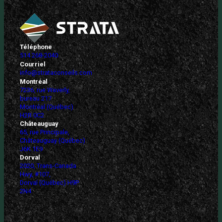
Téléphone
514 268-2040
Courriel
info@strataconseils.com
Montréal
7236, rue Waverly,
bureau 217
Montréal (Québec)
H2R 0C2
Châteauguay
65, rue Principale,
Châteauguay (Québec)
J6K 1E9
Dorval
2020, Trans-Canada
Hwy, #107,
Dorval (Québec) H9P
2N4