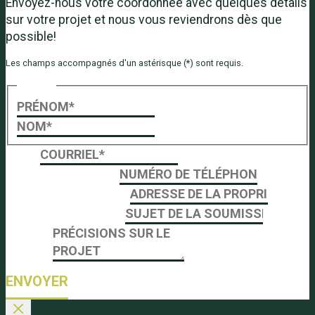
Envoyez-nous votre coordonnée avec quelques détails
sur votre projet et nous vous reviendrons dès que
possible!
Les champs accompagnés d'un astérisque (*) sont requis.
Name
*
First
Last
Email
*
Numéro de téléphone
*
Adresse de la propriété
*
Sujet de la soumission
*
soumission
Message
Message
la
ENVOYER