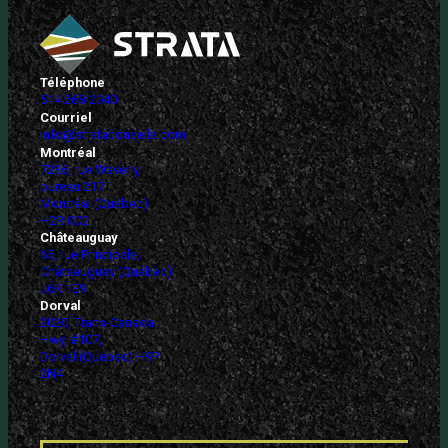
Téléphone
514 268-2040
Courriel
info@strataconseils.com
Montréal
7236, rue Waverly,
bureau 217
Montréal (Québec)
H2R 0C2
Châteauguay
65, rue Principale,
Châteauguay (Québec)
J6K 1E9
Dorval
2020, Trans-Canada
Hwy, #107,
Dorval (Québec) H9P
2N4